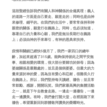
這段聖經告訴我們有關人和神關係的全備真理：義人
的道路一方面是自己要走、願意走的；同時也是由神
來修理、鋪平的。在我們的生活中，要常常保持和神
親密的關係，願意行在義路上。同時，也必須知道，
靠著自己的力量和心願，我們是無法長期行在義路
上；必須由神的手來牽引，有神的恩典來扶持。
疫情和關鎖已經快5個月了，我們一家四口的總年
齡，加起來超過了315歲。能夠保持彼此之間平安無
事、相親相愛的環境，很大部分要歸功於師母；因為
婆媳關係是最難處的，並且是個病婆婆。但最大的力
量來源於神的愛，因為沒有愛心和忍耐，很難長久行
在義路上。所以，我們堅持每天讀經、禱告；並且常
常鼓勵、感謝，開開玩笑。我們家最高興的集體活動
之一，就是下午去教會走路。一邊走一邊禱告，一邊
走一邊讚美。有時，我們會打開大堂，在裡面跪下來
禱告，希望重新回到群體敬拜讚美的榮耀時光。