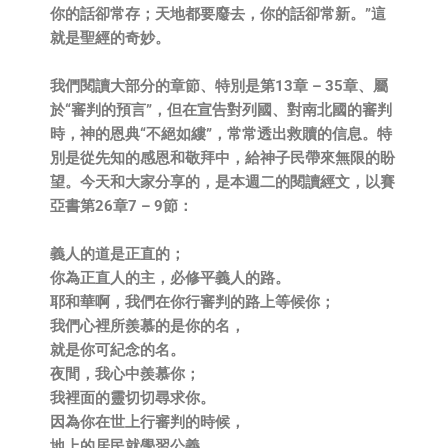
你的話卻常存；天地都要廢去，你的話卻常新。”這
就是聖經的奇妙。
我們閱讀大部分的章節、特別是第13章 – 35章、屬
於“審判的預言”，但在宣告對列國、對南北國的審判
時，神的恩典“不絕如縷”，常常透出救贖的信息。特
別是從先知的感恩和敬拜中，給神子民帶來無限的盼
望。今天和大家分享的，是本週二的閱讀經文，以賽
亞書第26章7 – 9節：
義人的道是正直的；
你為正直人的主，必修平義人的路。
耶和華啊，我們在你行審判的路上等候你；
我們心裡所羨慕的是你的名，
就是你可紀念的名。
夜間，我心中羨慕你；
我裡面的靈切切尋求你。
因為你在世上行審判的時候，
地上的居民就學習公義。