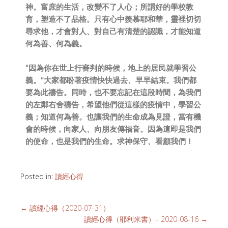
神。富庶的生活，改變不了人心；所謂好的學校教
育，塑造不了品格。只有心中羨慕耶和華，靈裡切切
尋求他，才會對人、對自己有清楚的認識，才能知道
何為善、何為義。
“因為你在世上行審判的時候，地上的居民就學習公
義。”大家都盼著疫情快快過去、早早結束。我們都
要為此禱告。同時，也不要忘記在這段時間，為我們
的左鄰右舍禱告，希望他們從這樣的疫情中，學習公
義；知道何為善。也讓我們的生命成為見證，當有機
會的時候，向家人、向朋友傳福音。因為這即是我們
的使命，也是我們的生命。求神保守、看顧我們！
Posted in:
讀經心得
←
讀經心得（2020-07-31）
讀經心得（耶利米書）– 2020-08-16
→