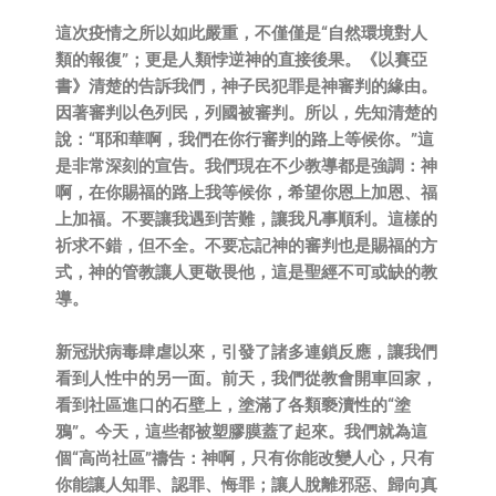
這次疫情之所以如此嚴重，不僅僅是“自然環境對人
類的報復”；更是人類悖逆神的直接後果。《以賽亞
書》清楚的告訴我們，神子民犯罪是神審判的緣由。
因著審判以色列民，列國被審判。所以，先知清楚的
說：“耶和華啊，我們在你行審判的路上等候你。”這
是非常深刻的宣告。我們現在不少教導都是強調：神
啊，在你賜福的路上我等候你，希望你恩上加恩、福
上加福。不要讓我遇到苦難，讓我凡事順利。這樣的
祈求不錯，但不全。不要忘記神的審判也是賜福的方
式，神的管教讓人更敬畏他，這是聖經不可或缺的教
導。
新冠狀病毒肆虐以來，引發了諸多連鎖反應，讓我們
看到人性中的另一面。前天，我們從教會開車回家，
看到社區進口的石壁上，塗滿了各類褻瀆性的“塗
鴉”。今天，這些都被塑膠膜蓋了起來。我們就為這
個“高尚社區”禱告：神啊，只有你能改變人心，只有
你能讓人知罪、認罪、悔罪；讓人脫離邪惡、歸向真