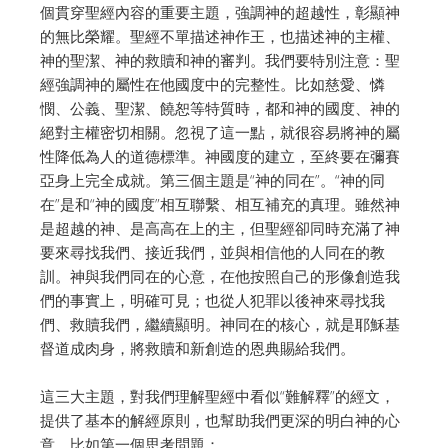
個貫穿聖經內容的重要主題，強調神的超越性，彰顯神
的無比榮耀。聖經不單描述神作王，也描述神的主權、
神的聖潔、神的救贖和神的審判。我們要特別注意：聖
經強調神的屬性在他國度中的完整性。比如慈愛、憐
憫、公義、聖潔、饒恕等特質時，都和神的國度、神的
絕對主權密切相關。忽視了這一點，就很容易將神的屬
性降低為人的道德標準。神國度的建立，至終要在彌賽
亞身上完全成就。第三個主題是“神的同在”。“神的同
在”是和“神的國度”相互聯繫、相互補充的真理。雖然神
是超越的神、是高高在上的主，但聖經卻同時充滿了神
要來尋找我們、接近我們，並與相信他的人同在的教
訓。神與我們同在的心意，在他按照自己的形像創造我
們的事實上，明確可見；也從人犯罪以後神來尋找我
們、救贖我們，繼續顯明。神同在的核心，就是耶穌基
督道成肉身，將救贖和新創造的恩典賜給我們。
這三大主題，對我們理解聖經中看似“難解釋”的經文，
提供了基本的解經原則，也幫助我們更深的明白神的心
意。比如第一個思考問題：