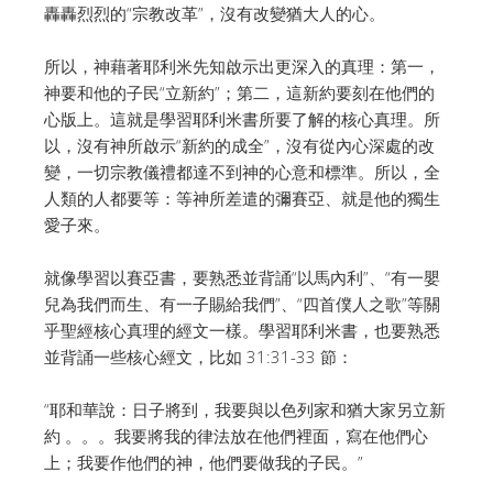
轟轟烈烈的“宗教改革”，沒有改變猶大人的心。
所以，神藉著耶利米先知啟示出更深入的真理：第一，
神要和他的子民“立新約”；第二，這新約要刻在他們的
心版上。這就是學習耶利米書所要了解的核心真理。所
以，沒有神所啟示“新約的成全”，沒有從內心深處的改
變，一切宗教儀禮都達不到神的心意和標準。所以，全
人類的人都要等：等神所差遣的彌賽亞、就是他的獨生
愛子來。
就像學習以賽亞書，要熟悉並背誦“以馬內利”、“有一嬰
兒為我們而生、有一子賜給我們”、“四首僕人之歌”等關
乎聖經核心真理的經文一樣。學習耶利米書，也要熟悉
並背誦一些核心經文，比如 31:31-33 節：
“耶和華說：日子將到，我要與以色列家和猶大家另立新
約 。。。我要將我的律法放在他們裡面，寫在他們心
上；我要作他們的神，他們要做我的子民。”