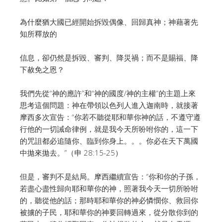
為什麼猶大國已經開始拆毀偶像、回歸真神；神藉著先
知所釋放的
信息，卻仍然是拆毀、審判、降災禍；而不是賜福、降
下赦免之恩？
我們先從“神的應許”和“神的國度/神的主權”的主題上來
思考這個問題：神在帶領以色列人進入迦南時，就接著
摩西多次宣告：“你若不聽從耶和華你神的話，不遵守遵
行他的一切誡命律例，就是我今天所吩咐你的，這一下
的咒詛都必追隨你、臨到你身上。。。你必在天下萬國
中拋來拋去。”（申 28:15-25）
但是，審判不是結局。摩西繼續宣告：“你和你的子孫，
若盡心盡性歸向耶和華你的神，照著我今天一切所吩咐
的，聽從他的話；那時耶和華你的神必憐憫你、救回你
被擄的子民，耶和華你的神要回轉過來，從分散你到的