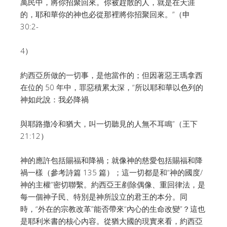
萬民中，將你招聚回來。你被趕散的人，就是在天涯
的，耶和華你的神也必從那裡將你招聚回來。”（申
30:2-
4）
約西亞所做的一切事，是他當作的；但因著惡王瑪拿西
在位的 50 年中，罪惡積累太深，“所以耶和華以色列的
神如此說：我必降禍
與耶路撒冷和猶大，叫一切聽見的人無不耳鳴”（王下
21:12）
神的應許包括賜福和降禍；就像神的慈愛包括賜福和降
禍一樣（參考詩篇 135 篇）；這一切都是和“神的國度/
神的主權”密切聯繫。約西亞王剷除偶像、重回律法，是
每一個神子民、特別是神所設立的君王的本分。同
時，“外在的宗教改革”能否帶來“內心的生命改變”？這也
是耶利米書的核心內容。從猶大國的現實來看，約西亞